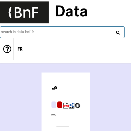
Data
search in data.bnf.fr
FR