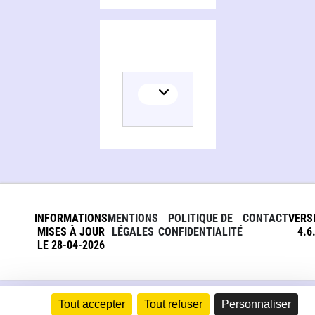
INFORMATIONS
MENTIONS
POLITIQUE DE
CONTACT
VERS
MISES À JOUR
LÉGALES
CONFIDENTIALITÉ
4.6
LE 28-04-2026
Tout accepter
Tout refuser
Personnaliser