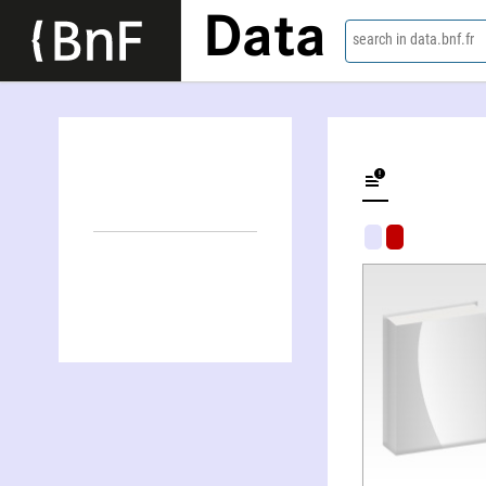
Data
search in data.bnf.fr