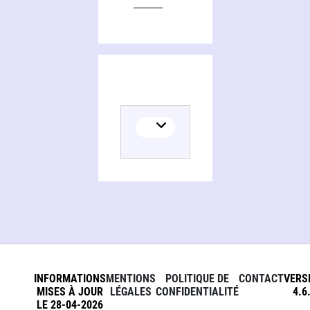
INFORMATIONS
MENTIONS
POLITIQUE DE
CONTACT
VERS
MISES À JOUR
LÉGALES
CONFIDENTIALITÉ
4.6
LE 28-04-2026