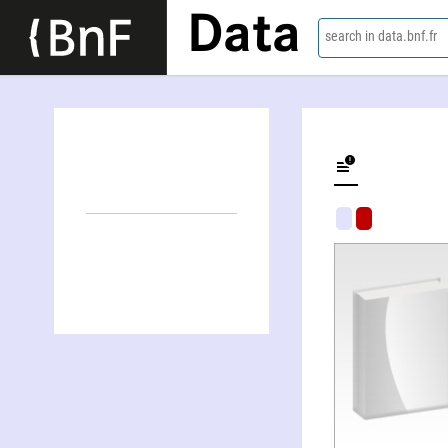
Data
search in data.bnf.fr