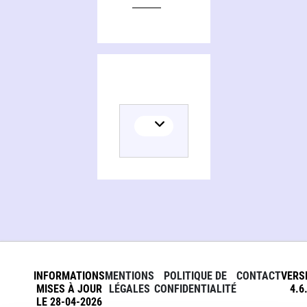
INFORMATIONS
MENTIONS
POLITIQUE DE
CONTACT
VERS
MISES À JOUR
LÉGALES
CONFIDENTIALITÉ
4.6
LE 28-04-2026