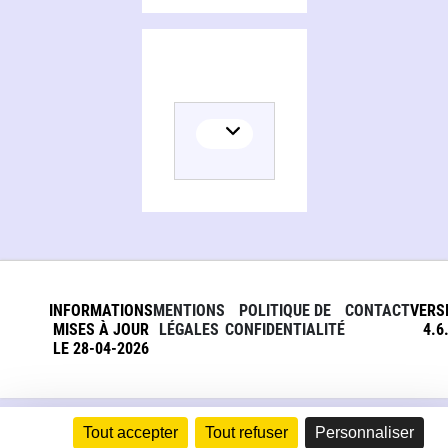
INFORMATIONS
MENTIONS
POLITIQUE DE
CONTACT
VERS
MISES À JOUR
LÉGALES
CONFIDENTIALITÉ
4.6
LE 28-04-2026
Tout accepter
Tout refuser
Personnaliser