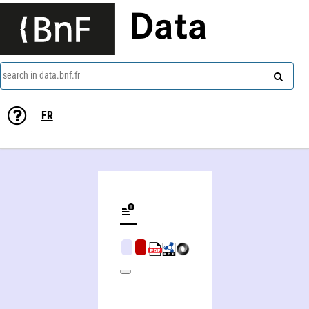
Data
search in data.bnf.fr
FR