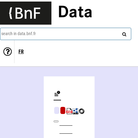
Data
search in data.bnf.fr
FR