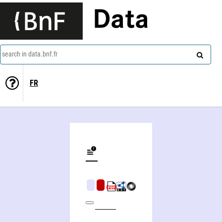
Data
search in data.bnf.fr
FR