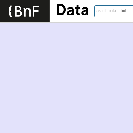
Data
search in data.bnf.fr