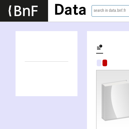
Data
search in data.bnf.fr