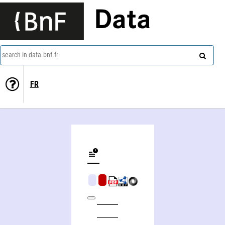
Data
search in data.bnf.fr
FR