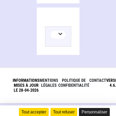
INFORMATIONS
MENTIONS
POLITIQUE DE
CONTACT
VERS
MISES À JOUR
LÉGALES
CONFIDENTIALITÉ
4.6
LE 28-04-2026
Tout accepter
Tout refuser
Personnaliser