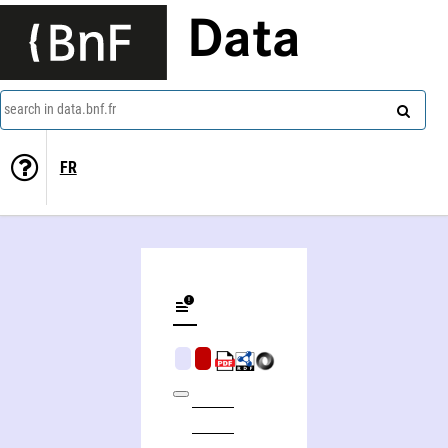
Data
search in data.bnf.fr
FR