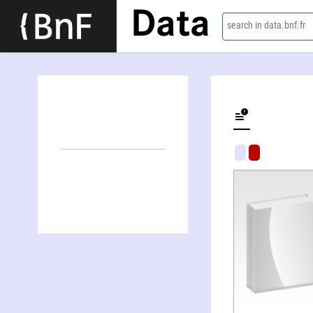
Data
search in data.bnf.fr