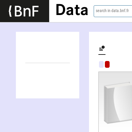
Data
search in data.bnf.fr