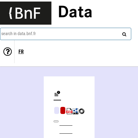
Data
search in data.bnf.fr
FR