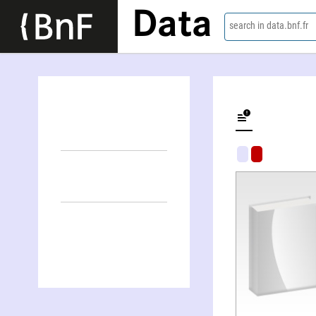
Data
search in data.bnf.fr