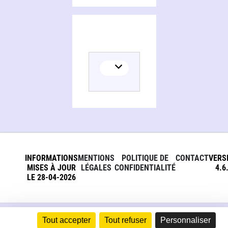
INFORMATIONS
MENTIONS
POLITIQUE DE
CONTACT
VERS
MISES À JOUR
LÉGALES
CONFIDENTIALITÉ
4.6
LE 28-04-2026
Tout accepter
Tout refuser
Personnaliser