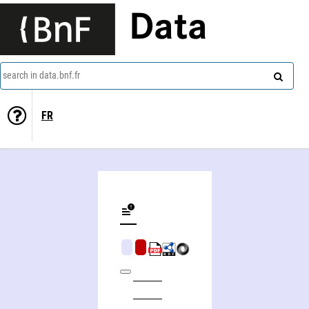
Data
search in data.bnf.fr
FR