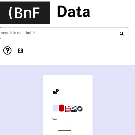
Data
search in data.bnf.fr
FR