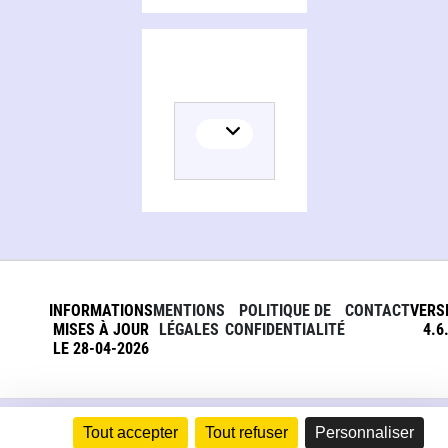
INFORMATIONS
MENTIONS
POLITIQUE DE
CONTACT
VERS
MISES À JOUR
LÉGALES
CONFIDENTIALITÉ
4.6
LE 28-04-2026
Tout accepter
Tout refuser
Personnaliser