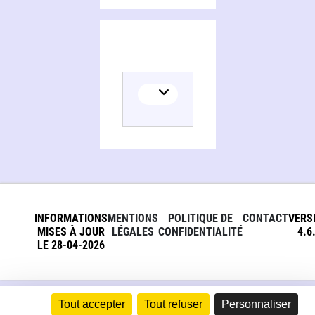
INFORMATIONS
MENTIONS
POLITIQUE DE
CONTACT
VERS
MISES À JOUR
LÉGALES
CONFIDENTIALITÉ
4.6
LE 28-04-2026
Tout accepter
Tout refuser
Personnaliser