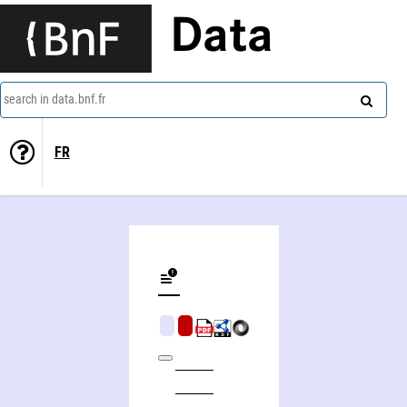
Data
search in data.bnf.fr
FR