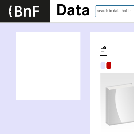
Data
search in data.bnf.fr