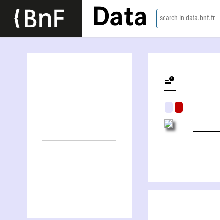
Data
search in data.bnf.fr