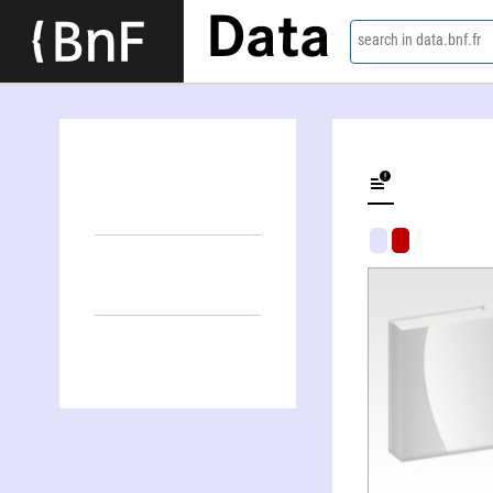
Data
search in data.bnf.fr