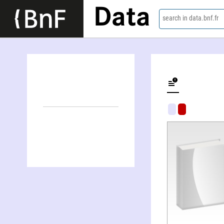
Data
search in data.bnf.fr