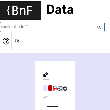
Data
search in data.bnf.fr
FR