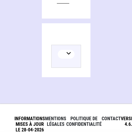
INFORMATIONS
MENTIONS
POLITIQUE DE
CONTACT
VERS
MISES À JOUR
LÉGALES
CONFIDENTIALITÉ
4.6
LE 28-04-2026