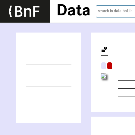
Data
search in data.bnf.fr