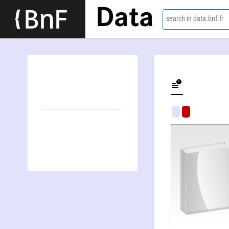
Data
search in data.bnf.fr