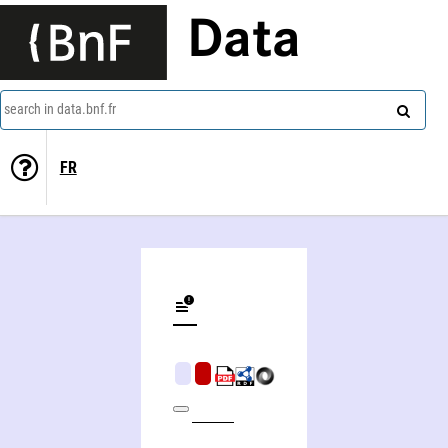
Data
search in data.bnf.fr
FR