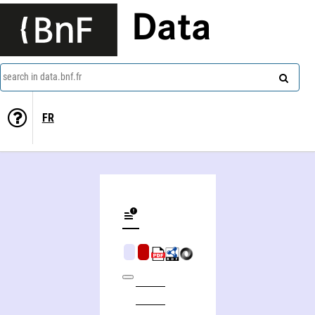
Data
search in data.bnf.fr
FR