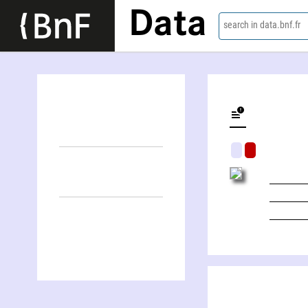
Data
search in data.bnf.fr