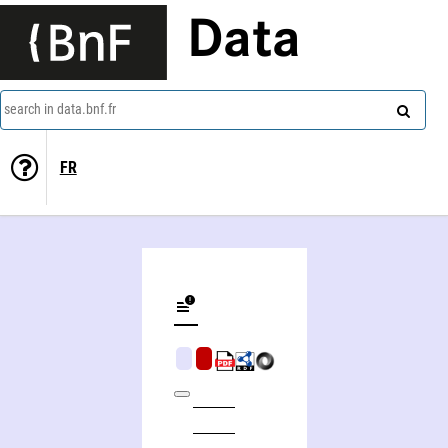
Data
search in data.bnf.fr
FR