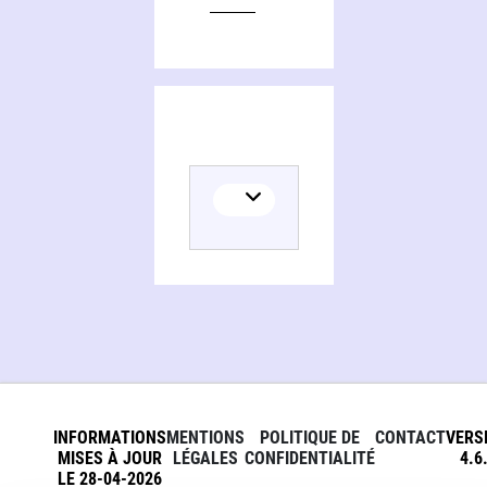
INFORMATIONS
MENTIONS
POLITIQUE DE
CONTACT
VERS
MISES À JOUR
LÉGALES
CONFIDENTIALITÉ
4.6
LE 28-04-2026