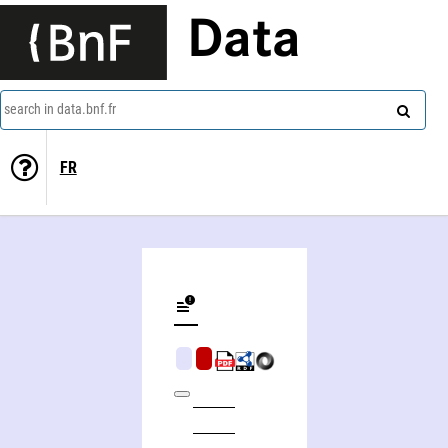
Data
search in data.bnf.fr
FR