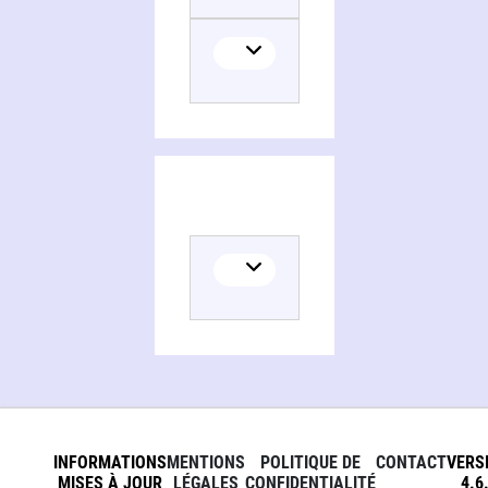
INFORMATIONS
MENTIONS
POLITIQUE DE
CONTACT
VERS
MISES À JOUR
LÉGALES
CONFIDENTIALITÉ
4.6