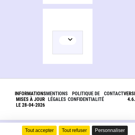
INFORMATIONS
MENTIONS
POLITIQUE DE
CONTACT
VERS
MISES À JOUR
LÉGALES
CONFIDENTIALITÉ
4.6
LE 28-04-2026
Tout accepter
Tout refuser
Personnaliser