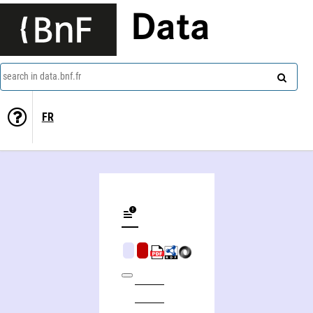
Data
search in data.bnf.fr
FR