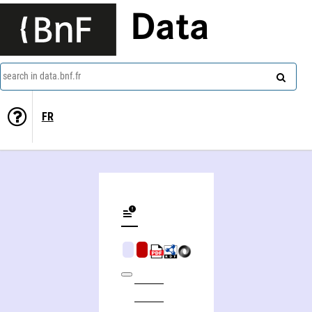
Data
search in data.bnf.fr
FR