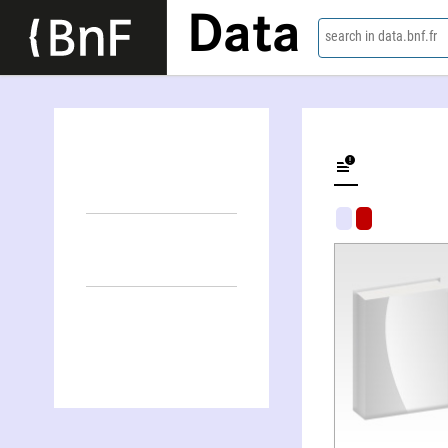
Data
search in data.bnf.fr