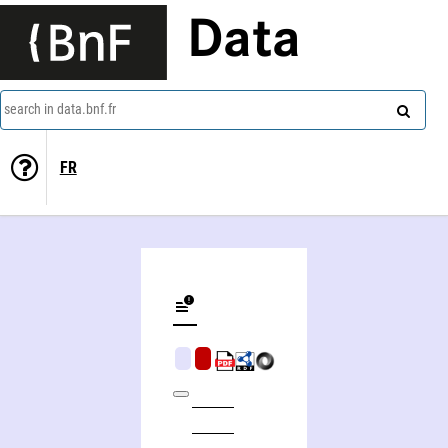
Data
search in data.bnf.fr
FR