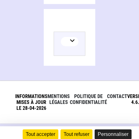
INFORMATIONS
MENTIONS
POLITIQUE DE
CONTACT
VERS
MISES À JOUR
LÉGALES
CONFIDENTIALITÉ
4.6
LE 28-04-2026
Tout accepter
Tout refuser
Personnaliser