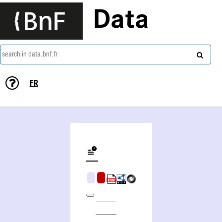
Data
search in data.bnf.fr
FR