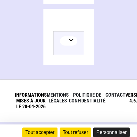
INFORMATIONS
MENTIONS
POLITIQUE DE
CONTACT
VERS
MISES À JOUR
LÉGALES
CONFIDENTIALITÉ
4.6
LE 28-04-2026
Tout accepter
Tout refuser
Personnaliser