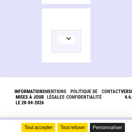
INFORMATIONS
MENTIONS
POLITIQUE DE
CONTACT
VERS
MISES À JOUR
LÉGALES
CONFIDENTIALITÉ
4.6
LE 28-04-2026
Tout accepter
Tout refuser
Personnaliser