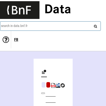
Data
search in data.bnf.fr
FR