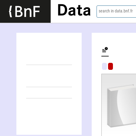
Data
search in data.bnf.fr