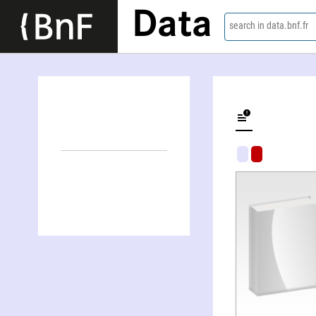
Data
search in data.bnf.fr