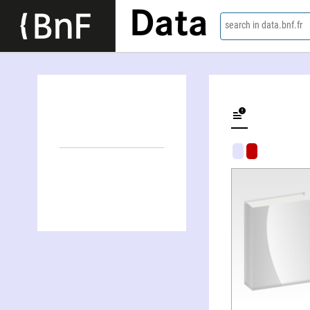
Data
search in data.bnf.fr