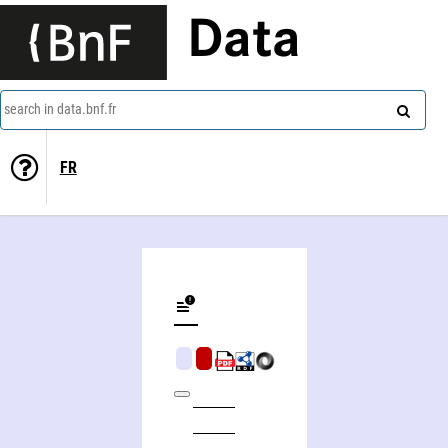
Data
search in data.bnf.fr
FR