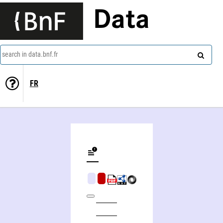
Data
search in data.bnf.fr
FR