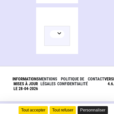
INFORMATIONS
MENTIONS
POLITIQUE DE
CONTACT
VERS
MISES À JOUR
LÉGALES
CONFIDENTIALITÉ
4.6
LE 28-04-2026
Tout accepter
Tout refuser
Personnaliser