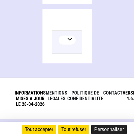
INFORMATIONS
MENTIONS
POLITIQUE DE
CONTACT
VERS
MISES À JOUR
LÉGALES
CONFIDENTIALITÉ
4.6
LE 28-04-2026
Tout accepter
Tout refuser
Personnaliser