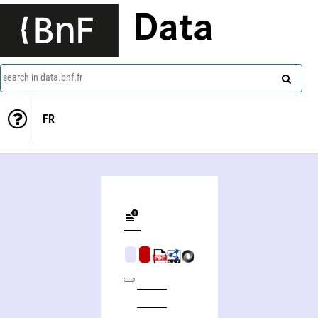
Data
search in data.bnf.fr
FR