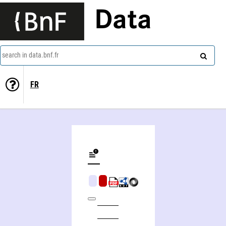
Data
search in data.bnf.fr
FR