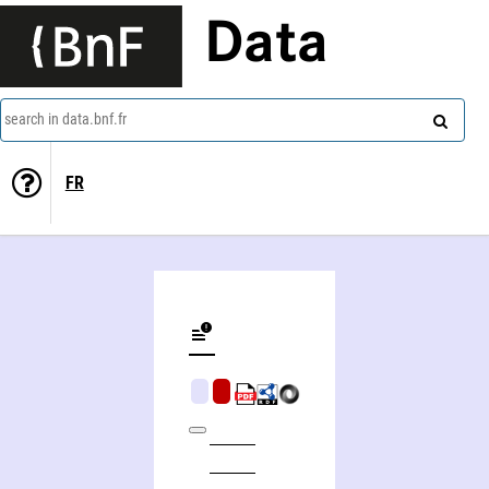
Data
search in data.bnf.fr
FR