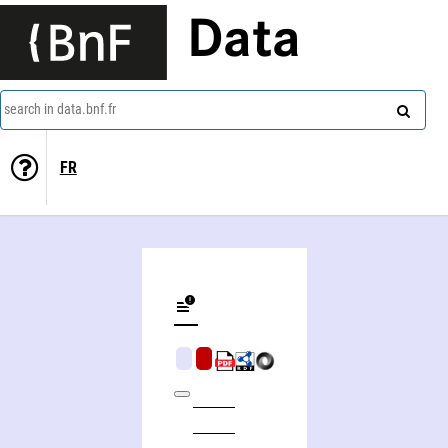
Data
search in data.bnf.fr
FR