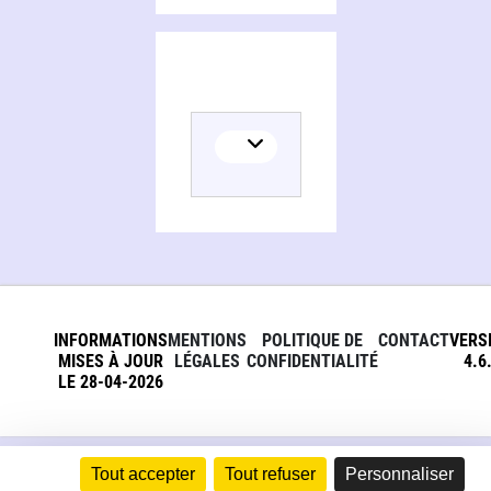
INFORMATIONS
MENTIONS
POLITIQUE DE
CONTACT
VERS
MISES À JOUR
LÉGALES
CONFIDENTIALITÉ
4.6
LE 28-04-2026
Tout accepter
Tout refuser
Personnaliser