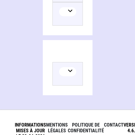
INFORMATIONS
MENTIONS
POLITIQUE DE
CONTACT
VERS
MISES À JOUR
LÉGALES
CONFIDENTIALITÉ
4.6