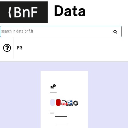
Data
search in data.bnf.fr
FR