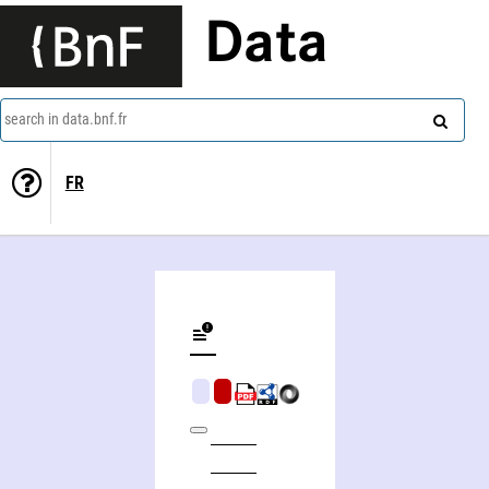
Data
search in data.bnf.fr
FR