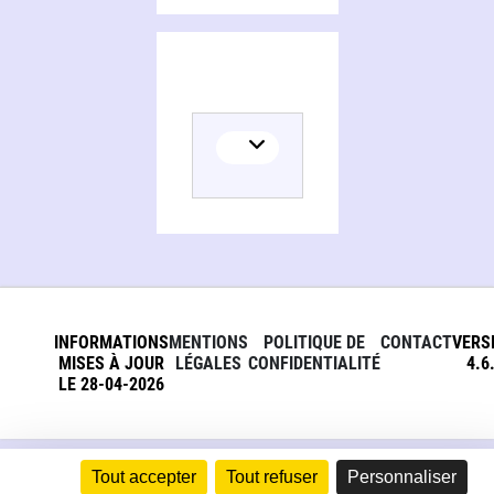
INFORMATIONS
MENTIONS
POLITIQUE DE
CONTACT
VERS
MISES À JOUR
LÉGALES
CONFIDENTIALITÉ
4.6
LE 28-04-2026
Tout accepter
Tout refuser
Personnaliser