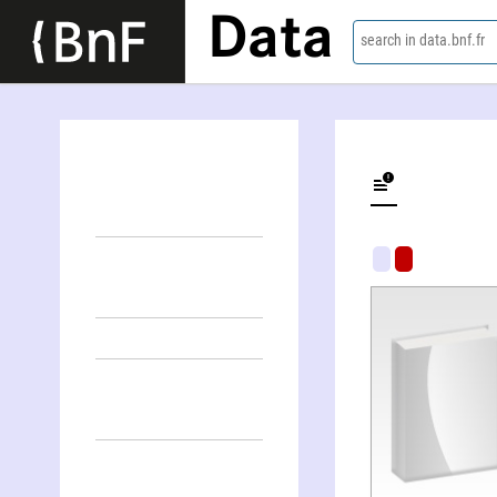
Data
search in data.bnf.fr