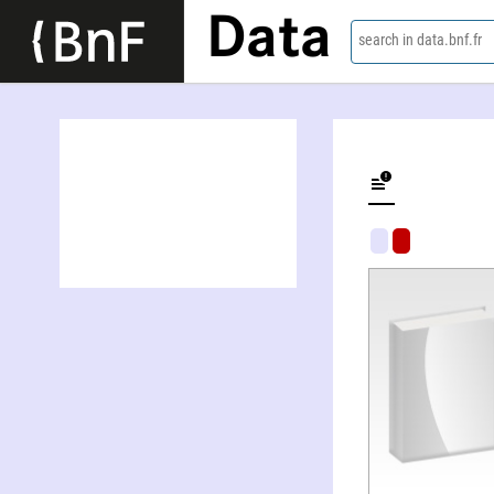
Data
search in data.bnf.fr